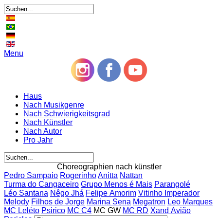
Menu
Haus
Nach Musikgenre
Nach Schwierigkeitsgrad
Nach Künstler
Nach Autor
Pro Jahr
Choreographien nach künstler
Pedro Sampaio
Rogerinho
Anitta
Nattan
Turma do Cangaceiro
Grupo Menos é Mais
Parangolé
Léo Santana
Nêgo Jhá
Felipe Amorim
Vitinho Imperador
Melody
Filhos de Jorge
Marina Sena
Megatron
Leo Marques
MC Leléto
Psirico
MC C4
MC GW
MC RD
Xand Avião