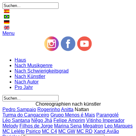
Menu
Haus
Nach Musikgenre
Nach Schwierigkeitsgrad
Nach Künstler
Nach Autor
Pro Jahr
Choreographien nach künstler
Pedro Sampaio
Rogerinho
Anitta
Nattan
Turma do Cangaceiro
Grupo Menos é Mais
Parangolé
Léo Santana
Nêgo Jhá
Felipe Amorim
Vitinho Imperador
Melody
Filhos de Jorge
Marina Sena
Megatron
Leo Marques
MC Leléto
Psirico
MC C4
MC GW
MC RD
Xand Avião