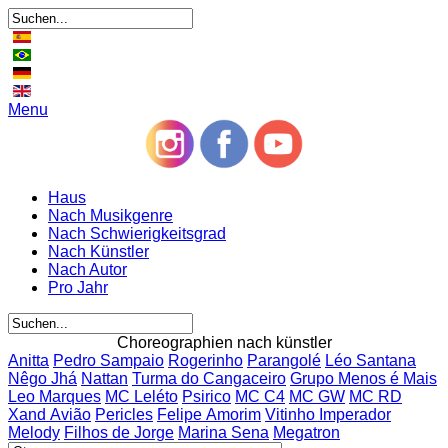
Menu
Haus
Nach Musikgenre
Nach Schwierigkeitsgrad
Nach Künstler
Nach Autor
Pro Jahr
Choreographien nach künstler
Anitta
Pedro Sampaio
Rogerinho
Parangolé
Léo Santana
Nêgo Jhá
Nattan
Turma do Cangaceiro
Grupo Menos é Mais
Leo Marques
MC Leléto
Psirico
MC C4
MC GW
MC RD
Xand Avião
Pericles
Felipe Amorim
Vitinho Imperador
Melody
Filhos de Jorge
Marina Sena
Megatron