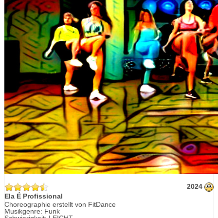
2024
Ela É Profissional
Choreographie erstellt von FitDance
Musikgenre: Funk